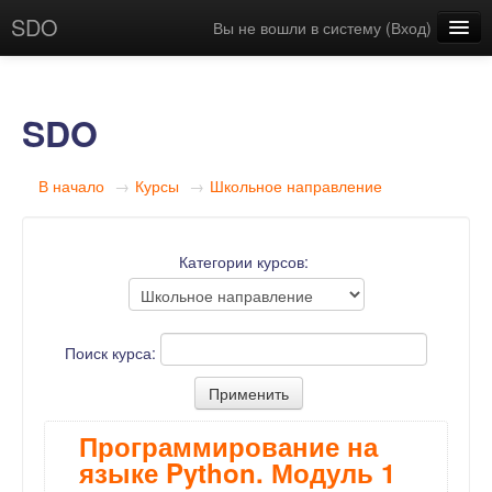
SDO
Вы не вошли в систему (
Вход
)
Русский (ru)
SDO
В начало
→
Курсы
→
Школьное направление
Категории курсов:
Поиск курса:
Программирование на
языке Python. Модуль 1