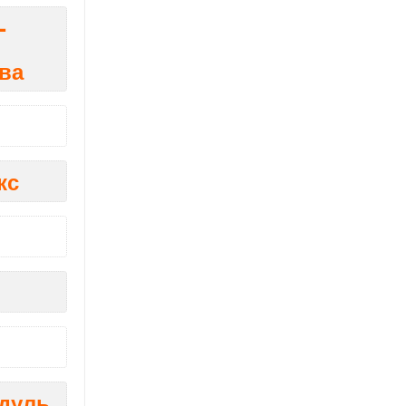
-
ва
кс
дуль