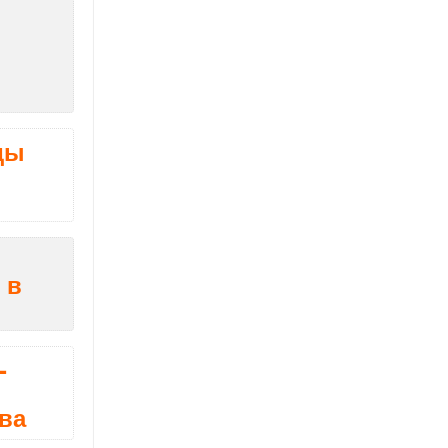
ды
 в
-
ва