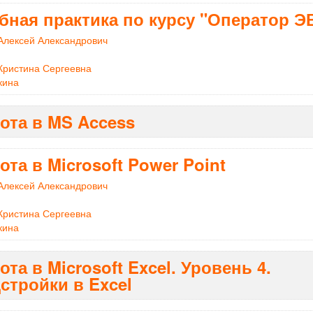
бная практика по курсу "Оператор Э
Алексей Александрович
Кристина Сергеевна
кина
ота в MS Access
ота в Microsoft Power Point
Алексей Александрович
Кристина Сергеевна
кина
ота в Microsoft Excel. Уровень 4.
стройки в Excel