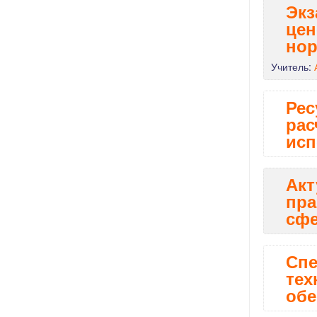
Экз
цен
но
Учитель:
Рес
рас
исп
Акт
пра
сфе
Спе
тех
обе