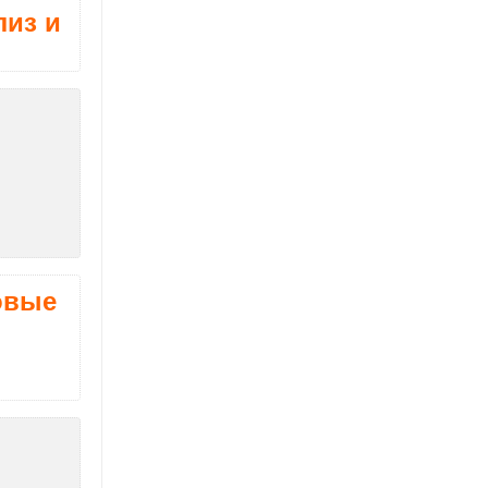
лиз и
зовые