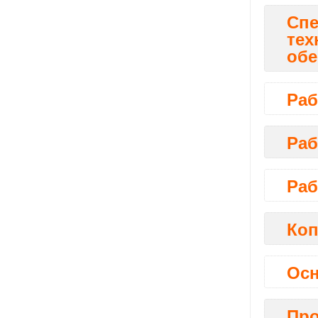
Спе
тех
обе
Раб
Раб
Раб
Коп
Осн
Про