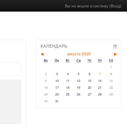
Вы не вошли в систему (
Вход
)
КАЛЕНДАРЬ
◀︎
августа 2026
▶︎
Вс
Пн
Вт
Ср
Чт
Пт
Сб
1
2
3
4
5
6
7
8
9
10
11
12
13
14
15
16
17
18
19
20
21
22
23
24
25
26
27
28
29
30
31