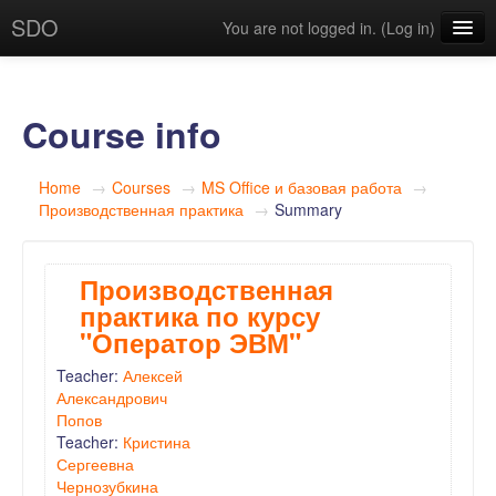
SDO
You are not logged in. (
Log in
)
English (en)
Course info
Home
→
Courses
→
MS Office и базовая работа
→
Производственная практика
→
Summary
Производственная
практика по курсу
"Оператор ЭВМ"
Teacher:
Алексей
Александрович
Попов
Teacher:
Кристина
Сергеевна
Чернозубкина