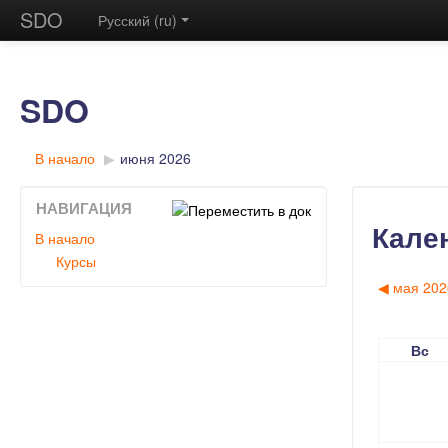
SDO
Русский (ru)
SDO
В начало
▶︎
июня 2026
НАВИГАЦИЯ
Кале
В начало
Курсы
◀︎
мая 202
Вс