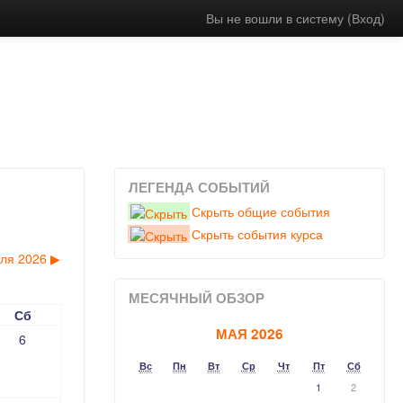
Вы не вошли в систему (
Вход
)
ЛЕГЕНДА СОБЫТИЙ
Скрыть общие события
Скрыть события курса
ля 2026
▶︎
МЕСЯЧНЫЙ ОБЗОР
Сб
МАЯ 2026
6
Вс
Пн
Вт
Ср
Чт
Пт
Сб
1
2