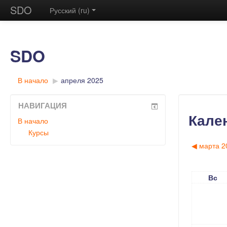
SDO
Русский (ru)
SDO
В начало
▶︎
апреля 2025
НАВИГАЦИЯ
Кале
В начало
Курсы
◀︎
марта 2
Вс