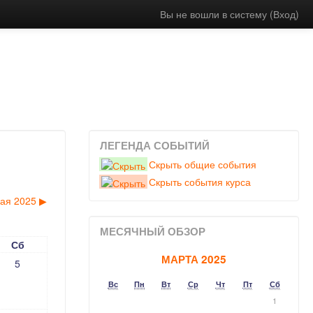
Вы не вошли в систему (
Вход
)
ЛЕГЕНДА СОБЫТИЙ
Скрыть общие события
Скрыть события курса
ая 2025
▶︎
МЕСЯЧНЫЙ ОБЗОР
Сб
МАРТА 2025
5
Вс
Пн
Вт
Ср
Чт
Пт
Сб
1