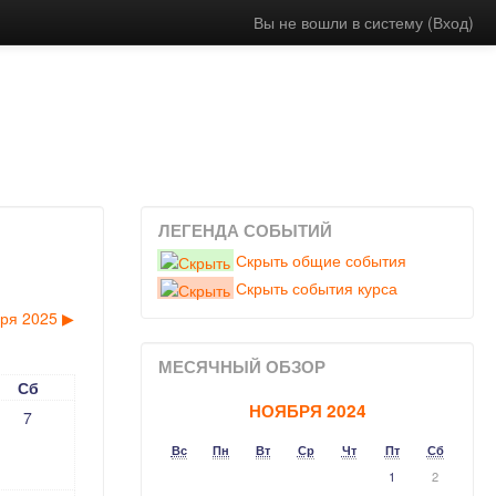
Вы не вошли в систему (
Вход
)
ЛЕГЕНДА СОБЫТИЙ
Скрыть общие события
Скрыть события курса
ря 2025
▶︎
МЕСЯЧНЫЙ ОБЗОР
Сб
НОЯБРЯ 2024
7
Вс
Пн
Вт
Ср
Чт
Пт
Сб
1
2