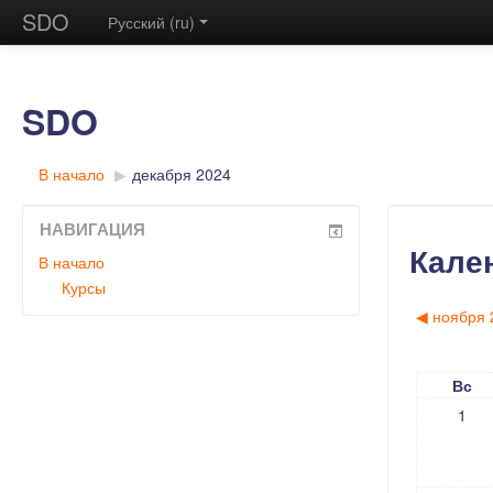
SDO
Русский (ru)
SDO
В начало
▶︎
декабря 2024
НАВИГАЦИЯ
Кале
В начало
Курсы
◀︎
ноября 
Вс
1