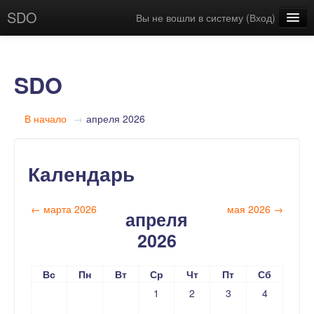
SDO
Вы не вошли в систему (
Вход
)
Русский (ru)
SDO
В начало
→
апреля 2026
Календарь
←
марта 2026
мая 2026
→
апреля
2026
Вс
Пн
Вт
Ср
Чт
Пт
Сб
1
2
3
4