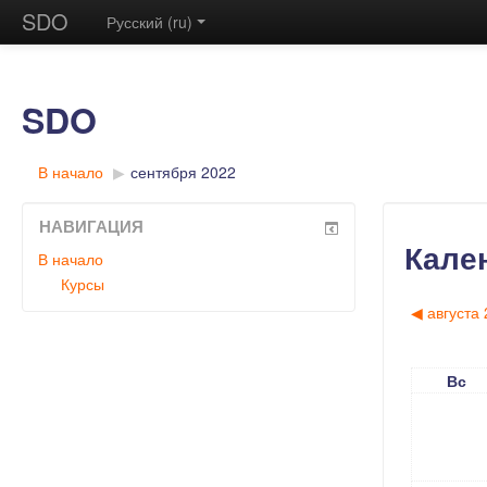
SDO
Русский (ru)
SDO
В начало
▶︎
сентября 2022
НАВИГАЦИЯ
Кале
В начало
Курсы
◀︎
августа
Вс