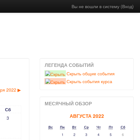
Вы не вошли в систему (
Вход
)
ЛЕГЕНДА СОБЫТИЙ
Скрыть общие события
Скрыть события курса
бря 2022
▶︎
МЕСЯЧНЫЙ ОБЗОР
Сб
АВГУСТА 2022
3
Вс
Пн
Вт
Ср
Чт
Пт
Сб
1
2
3
4
5
6